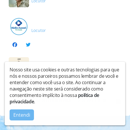
Locutor
Automático
Locutor
café com notícias
Nosso site usa cookies e outras tecnologias para que
Locutor
nós e nossos parceiros possamos lembrar de você e
entender como você usa o site. Ao continuar a
navegação neste site será considerado como
consentimento implícito à nossa
política de
Copyright © Radioausselprosaude - Todos os direitos
privacidade
.
reservados.
Entendi