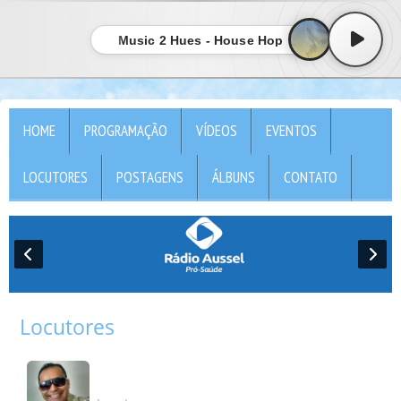
Music 2 Hues - House Hop
HOME
PROGRAMAÇÃO
VÍDEOS
EVENTOS
LOCUTORES
POSTAGENS
ÁLBUNS
CONTATO
Locutores
Ademir Lemos